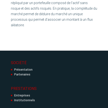
répliqué par un portefeuille composé de l’actif sans
risque et des actifs risqués. En pratique, la complétude du
marché permet de déduire du marché un unique
processus qui permet d’associer un montant à un flux
aléatoire.
SOCIÉTÉ
Présentation
Partenaires
PRESTATIONS
Entreprises
Institutionnels