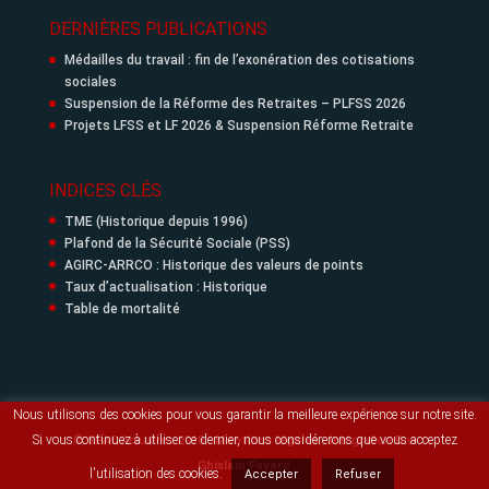
DERNIÈRES PUBLICATIONS
Médailles du travail : fin de l’exonération des cotisations
sociales
Suspension de la Réforme des Retraites – PLFSS 2026
Projets LFSS et LF 2026 & Suspension Réforme Retraite
INDICES CLÉS
TME (Historique depuis 1996)
Plafond de la Sécurité Sociale (PSS)
AGIRC-ARRCO : Historique des valeurs de points
Taux d’actualisation : Historique
Table de mortalité
Nous utilisons des cookies pour vous garantir la meilleure expérience sur notre site.
Si vous continuez à utiliser ce dernier, nous considérerons que vous acceptez
© SPAC Actuaires 2018 -
Mentions légales
- Intégration Divi
Ghislain Fayard
l'utilisation des cookies.
Accepter
Refuser