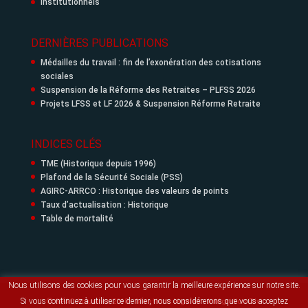
Institutionnels
DERNIÈRES PUBLICATIONS
Médailles du travail : fin de l’exonération des cotisations
sociales
Suspension de la Réforme des Retraites – PLFSS 2026
Projets LFSS et LF 2026 & Suspension Réforme Retraite
INDICES CLÉS
TME (Historique depuis 1996)
Plafond de la Sécurité Sociale (PSS)
AGIRC-ARRCO : Historique des valeurs de points
Taux d’actualisation : Historique
Table de mortalité
Nous utilisons des cookies pour vous garantir la meilleure expérience sur notre site.
Si vous continuez à utiliser ce dernier, nous considérerons que vous acceptez
© SPAC Actuaires 2018 -
Mentions légales
- Intégration Divi